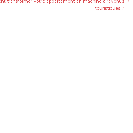
nt transformer votre appartement en machine à revenus
touristiques ?