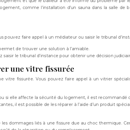
u logement et que le bailleur a été informé du problème par le 
gement, comme l’installation d’un sauna dans la salle de bain
s pouvez faire appel à un médiateur ou saisir le tribunal d’insta
ermet de trouver une solution à l’amiable.
saisir le tribunal d’instance pour obtenir une décision judiciair
r une vitre fissurée
e vitre fissurée. Vous pouvez faire appel à un vitrier spécial
 ou si elle affecte la sécurité du logement, il est recommandé d
ntes, il est possible de les réparer à l’aide d’un produit spéci
vre les dommages liés à une fissure due au choc thermique. C
 coût de la réparation ou du remplacement.