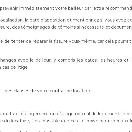
l de prévenir immédiatement votre bailleur par lettre recomma
 localisation, la date d’apparition et mentionnez si vous avez
issure, des témoignages de témoins si nécessaire et documente
llé de tenter de réparer la fissure vous-même, car cela pourr
hanges avec le bailleur, y compris les dates, les heures et
cas de litige.
s
et des clauses de votre contrat de location.
structurel du logement ou d’usage normal du logement, le bai
u locataire, il est possible que celui-ci doive participer aux fr