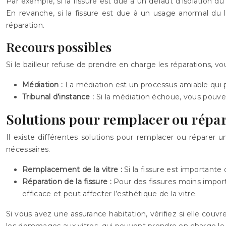
Par exemple, si la fissure est due à un défaut d’isolation d
En revanche, si la fissure est due à un usage anormal du lo
réparation.
Recours possibles
Si le bailleur refuse de prendre en charge les réparations, vou
Médiation :
La médiation est un processus amiable qui p
Tribunal d’instance :
Si la médiation échoue, vous pouvez 
Solutions pour remplacer ou répare
Il existe différentes solutions pour remplacer ou réparer un
nécessaires.
Remplacement de la vitre :
Si la fissure est importante
Réparation de la fissure :
Pour des fissures moins importa
efficace et peut affecter l’esthétique de la vitre.
Si vous avez une assurance habitation, vérifiez si elle cou
les dommages aux vitres, qui peuvent prendre en charge le