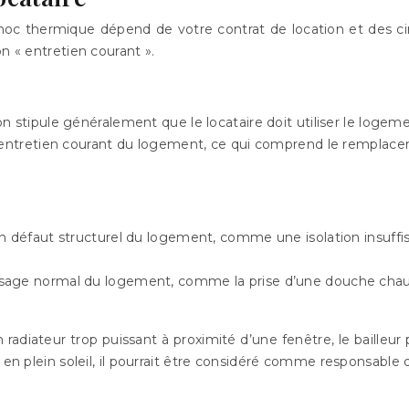
 choc thermique dépend de votre contrat de location et des c
n « entretien courant ».
on stipule généralement que le locataire doit utiliser le logeme
 l’entretien courant du logement, ce qui comprend le rempla
 un défaut structurel du logement, comme une isolation insuffis
 usage normal du logement, comme la prise d’une douche chaude
n radiateur trop puissant à proximité d’une fenêtre, le bailleur 
te en plein soleil, il pourrait être considéré comme responsab