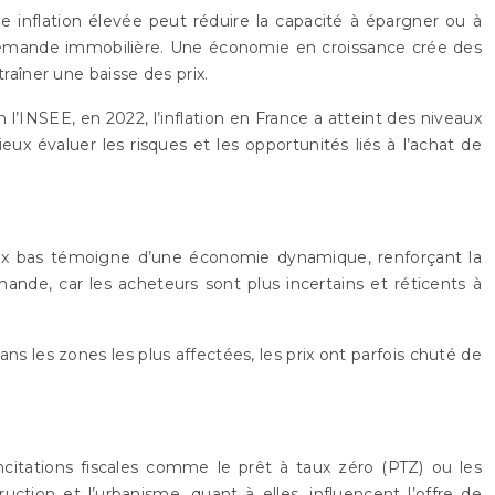
ne inflation élevée peut réduire la capacité à épargner ou à
a demande immobilière. Une économie en croissance crée des
aîner une baisse des prix.
 l’INSEE, en 2022, l’inflation en France a atteint des niveaux
évaluer les risques et les opportunités liés à l’achat de
taux bas témoigne d’une économie dynamique, renforçant la
nde, car les acheteurs sont plus incertains et réticents à
s les zones les plus affectées, les prix ont parfois chuté de
citations fiscales comme le prêt à taux zéro (PTZ) ou les
uction et l’urbanisme, quant à elles, influencent l’offre de