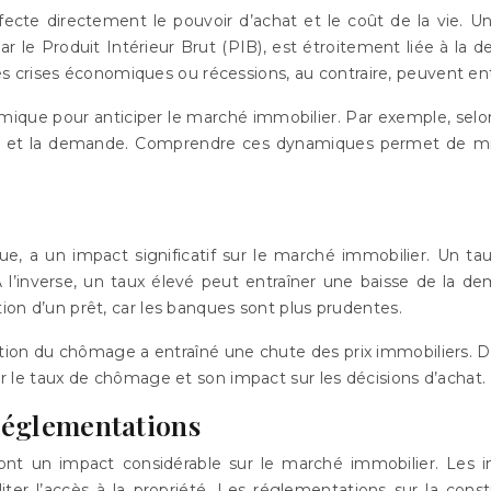
ffecte directement le pouvoir d’achat et le coût de la vie. U
 le Produit Intérieur Brut (PIB), est étroitement liée à l
 crises économiques ou récessions, au contraire, peuvent entr
onomique pour anticiper le marché immobilier. Par exemple, selon
t et la demande. Comprendre ces dynamiques permet de mieux 
e, a un impact significatif sur le marché immobilier. Un 
inverse, un taux élevé peut entraîner une baisse de la dema
tion d’un prêt, car les banques sont plus prudentes.
tion du chômage a entraîné une chute des prix immobiliers. Dan
ler le taux de chômage et son impact sur les décisions d’achat.
réglementations
nt un impact considérable sur le marché immobilier. Les in
er l’accès à la propriété. Les réglementations sur la constr