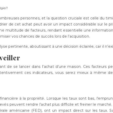
égier?
breuses personnes, et la question cruciale est celle du timi
rier de cet achat peut avoir un impact considérable sur le prix 
ne multitude de facteurs, rendant essentielle une informati
iser vos chances de succès lors de l’acquisition.
alyse pertinente, aboutissant à une décision éclairée, car il n’e
eiller
t de se lancer dans l’achat d’une maison. Ces facteurs peuv
 attentivement ces indicateurs, vous serez mieux à même de 
té financière à la propriété. Lorsque les taux sont bas, l’em
evés peuvent rendre l’achat plus difficile et freiner le march
le américaine (FED), ont un impact direct sur les taux. Su