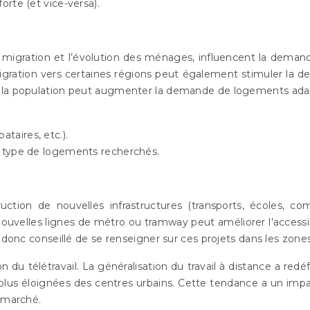
forte (et vice-versa).
a migration et l’évolution des ménages, influencent la dema
ration vers certaines régions peut également stimuler la dem
 la population peut augmenter la demande de logements adapt
taires, etc.).
le type de logements recherchés.
uction de nouvelles infrastructures (transports, écoles, c
nouvelles lignes de métro ou tramway peut améliorer l’accessi
t donc conseillé de se renseigner sur ces projets dans les zon
 du télétravail. La généralisation du travail à distance a r
 plus éloignées des centres urbains. Cette tendance a un impa
u marché.