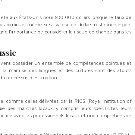
iété aux États-Unis pour 500 000 dollars lorsque le taux de
uros diminue, même si sa valeur en dollars reste inchangée.
ligne l’importance de considérer le risque de change dans les
ussie
 doivent posséder un ensemble de compétences pointues et
t la maîtrise des langues et des cultures sont des atouts
é du processus d’estimation.
e, comme celles délivrées par la RICS (Royal Institution of
e des marchés locaux, y compris leurs spécificités, leurs
efficace avec les professionnels locaux et une compréhension
estimation dans différents pays. Les certifications RICS et