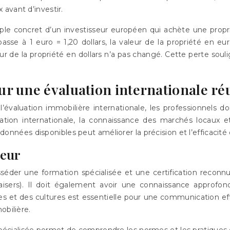
 avant d’investir.
mple concret d’un investisseur européen qui achète une propr
passe à 1 euro = 1,20 dollars, la valeur de la propriété en e
ur de la propriété en dollars n’a pas changé. Cette perte sou
r une évaluation internationale ré
’évaluation immobilière internationale, les professionnels
uation internationale, la connaissance des marchés locaux e
s données disponibles peut améliorer la précision et l’efficacit
teur
éder une formation spécialisée et une certification reconnu
isers). Il doit également avoir une connaissance approfondi
gues et des cultures est essentielle pour une communication 
obilière.
écialisée permet de comprendre les normes et les pratiques d’