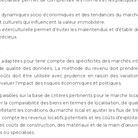
 dynamiques socio-économiques et des tendances du marché est
ulturels qui influencent la valeur immobilière.
nterculturelle permet d’éviter les malentendus et d’établir de
récieux.
s
e adaptées pour tenir compte des spécificités des marchés i
 de qualité des données. La méthode du revenu doit prendre 
ûts doit être utilisée avec prudence en raison des variatio
r évaluer l’impact des risques économiques et politiques.
arables sur la base de critères pertinents pour le marché loca
fier la comparabilité des biens en termes de localisation, de qual
 reflétant les conditions du marché local et ajuster les flux de
 compte les revenus locatifs potentiels et les coûts d’exploita
es coûts de construction, des matériaux et de la main-d’œuvr
s ou spécialisés.