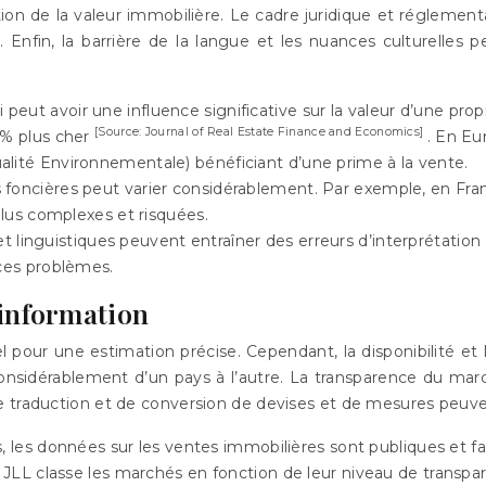
ion de la valeur immobilière. Le cadre juridique et réglementa
 Enfin, la barrière de la langue et les nuances culturelles
i peut avoir une influence significative sur la valeur d’une p
[Source: Journal of Real Estate Finance and Economics]
5% plus cher
. En Eu
lité Environnementale) bénéficiant d’une prime à la vente.
 foncières peut varier considérablement. Par exemple, en France
plus complexes et risquées.
 linguistiques peuvent entraîner des erreurs d’interprétation et
 ces problèmes.
l’information
 pour une estimation précise. Cependant, la disponibilité et 
sidérablement d’un pays à l’autre. La transparence du marché 
 traduction et de conversion de devises et de mesures peuvent
, les données sur les ventes immobilières sont publiques et fa
e JLL classe les marchés en fonction de leur niveau de transp